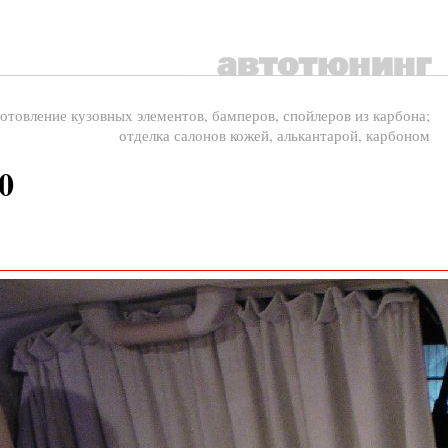
отовление кузовных элементов, бамперов, спойлеров из карбона;
отделка салонов кожей, алькантарой, карбоном
0