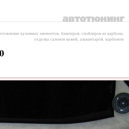
отовление кузовных элементов, бамперов, спойлеров из карбона;
отделка салонов кожей, алькантарой, карбоном
0