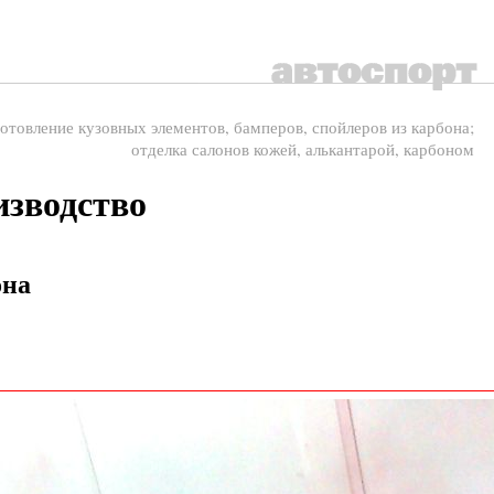
отовление кузовных элементов, бамперов, спойлеров из карбона;
отделка салонов кожей, алькантарой, карбоном
изводство
она